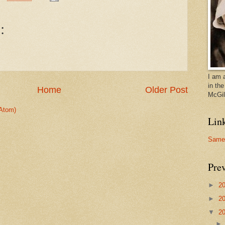
:
I am 
in th
Home
Older Post
McGill
Atom)
Lin
Samer
Prev
►
2
►
2
▼
2