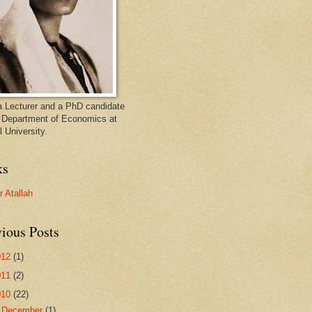
a Lecturer and a PhD candidate
e Department of Economics at
 University.
ks
 Atallah
ious Posts
012
(1)
011
(2)
010
(22)
►
December
(1)