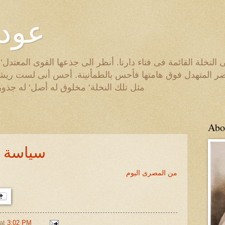
عودة
ى النخلة القائمة فى فناء دارنا. أنظر الى جذعها القوى المعتدل
خضر المتهدل فوق هامتها فأحس بالطمأنينة. أحس أنى لست ريش
مثل تلك النخلة‘ مخلوق له أصل‘ له جذور
Abo
سياسة "ا
من المصرى اليوم
at
3:02 PM