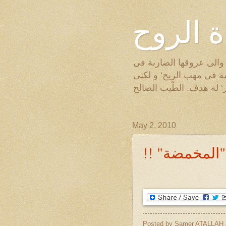
 الروح
‘ والى عروقها الضاربة فى
ة فى مهب الريح‘ و لكنى
‘ له هدف. الطّيب الصالح
May 2, 2010
!! "لمخمضة
Posted by
Samer ATALLAH