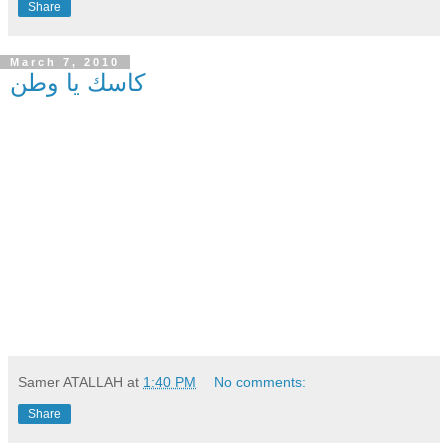
Share
March 7, 2010
كاسك يا وطن
Samer ATALLAH
at
1:40 PM
No comments:
Share