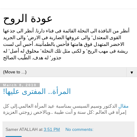
عودة الروح
أنظر من النافذة الى النخلة القائمة فى فناء دارنا. أنظر الى جذعها
القوى المعتدل‘ والى عروقها الضاربة فى الارض‘ والى الجريد
الاخضر المتهدل فوق هامتها فأحس بالطمأنينة. أحس أنى لست
ريشة فى مهب الريح‘ و لكنى مثل تلك النخلة‘ مخلوق له أصل‘ له
جذور‘ له هدف. الطّيب الصالح
▼
March 8, 2010
!المرأة.. المفترى عليها
مقال
الدكتور وسيم السيسي بمناسبة عيد المرأة العالمي.إلى كل
إمرأة في العالم :كل سنة و أنت طيبة ..وبالاخص زوجتي العزيزة
Samer ATALLAH
at
3:51 PM
No comments: